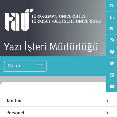
EN
DE
Yazı İşleri Müdürlüğü
Menü
Tanıtım
chevron_right
Personel
chevron_right