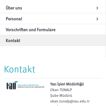
Über uns
chevron_right
Personal
chevron_right
Vorschriften und Formulare
Kontakt
Kontakt
Yazı İşleri Müdürlüğü
Okan TÜNALP
Şube Müdürü
okan.tunalp@tau.edu.tr